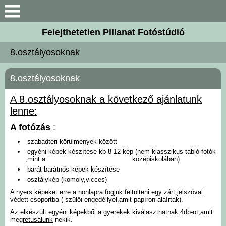
Belépés / Regisztráció
Bemutatkozás
Felejthetetlen Pillanat Fotóstúdió
Galéria
8.osztályosoknak
Árak
8.osztályosoknak
A 8.osztályosoknak a következő ajánlatunk
Elérhetőségek
lenne:
A fotózás
:
8.osztályosoknak
-szabadtéri körülmények között
-egyéni képek készítése kb 8-12 kép (nem klasszikus tabló fotók
Kismamafotózás
,mint a középiskolában)
-barát-barátnős képek készítése
-osztálykép (komoly,vicces)
Újszülöttfotózás
A nyers képeket erre a honlapra fogjuk feltölteni egy zárt,jelszóval
védett csoportba ( szülői engedéllyel,amit papíron aláírtak).
Egy éves születésnapi
Az elkészült
egyéni képekből
a gyerekek kiválaszthatnak
4
db-ot,amit
meg
retusálunk
nekik.
fotózás