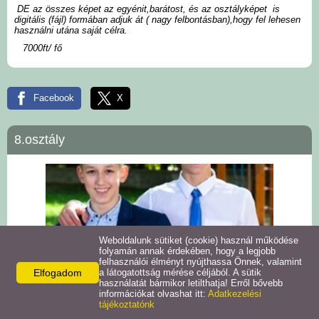
DE az összes képet az egyénit,barátost, és az osztályképet is
digitális (fájl) formában adjuk át ( nagy felbontásban),hogy fel lehesen
használni utána saját célra.
Gyermek- és családi
fotózás
7000ft/ fő
Kid Box fotózás
Facebook
X
Ajándékutalvány
8.osztály
Weboldalunk sütiket (cookie) használ működése
folyamán annak érdekében, hogy a legjobb
felhasználói élményt nyújthassa Önnek, valamint
Elfogadom
a látogatottság mérése céljából. A sütik
használatát bármikor letilthatja! Erről bővebb
információkat olvashat itt:
Adatkezelési
tájékoztatónk